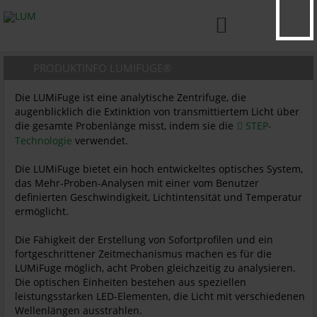

PRODUKTINFO LUMIFUGE®
Die LUMiFuge ist eine analytische Zentrifuge, die
augenblicklich die Extinktion von transmittiertem Licht über
die gesamte Probenlänge misst, indem sie die
STEP-
Technologie
verwendet.
Die LUMiFuge bietet ein hoch entwickeltes optisches System,
das Mehr-Proben-Analysen mit einer vom Benutzer
definierten Geschwindigkeit, Lichtintensität und Temperatur
ermöglicht.
Die Fähigkeit der Erstellung von Sofortprofilen und ein
fortgeschrittener Zeitmechanismus machen es für die
LUMiFuge möglich, acht Proben gleichzeitig zu analysieren.
Die optischen Einheiten bestehen aus speziellen
leistungsstarken LED-Elementen, die Licht mit verschiedenen
Wellenlängen ausstrahlen.