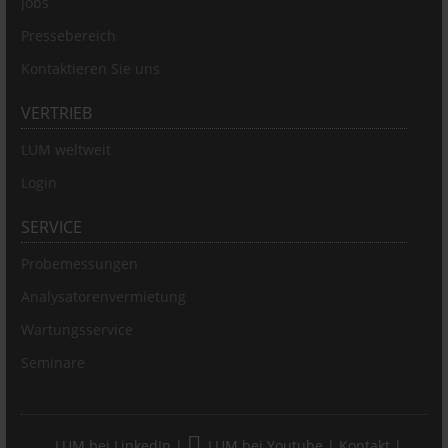
Jobs
Pressebereich
Kontaktieren Sie uns
VERTRIEB
LUM weltweit
Login
SERVICE
Probemessungen
Analysatorenvermietung
Wartungsservice
Seminare
LUM bei LinkedIn
|
LUM bei Youtube
|
Kontakt
|